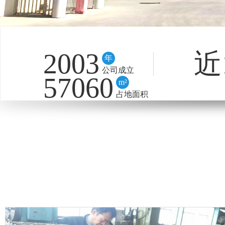
2003
近
年
公司成立
57060
m²
占地面积