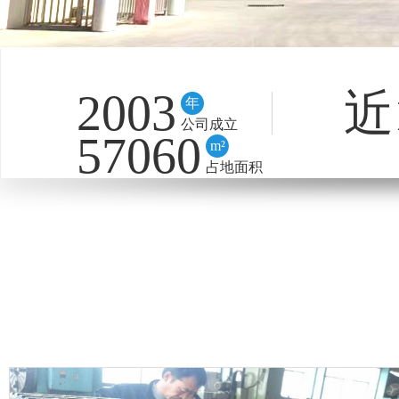
2003
近
年
公司成立
57060
m²
占地面积