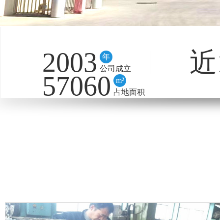
2003
近
年
公司成立
57060
m²
占地面积