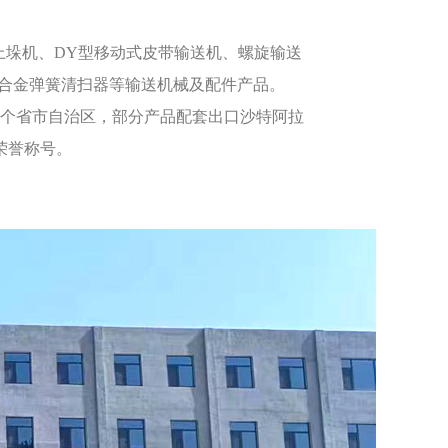
上垛机、DY型移动式皮带输送机、
螺旋输送
合金弹簧清扫器等输送机械及配件产品。
十几个省市自治区，部分产品配套出口沙特阿拉
荣誉称号。