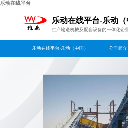
乐动在线平台
乐动在线平台-乐动（
生产输送机械及配套设备的一体化企
乐动在线平台-乐动（中国）
公司简介