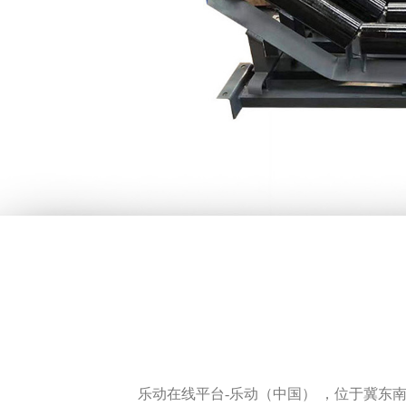
乐动在线平台-乐动（中国） ，位于冀东