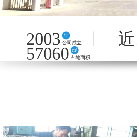
2003
近
年
公司成立
57060
m²
占地面积