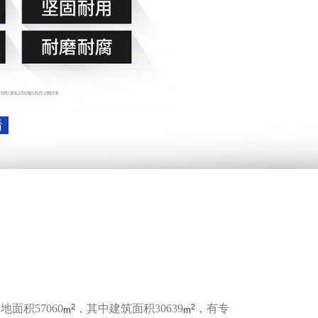
2
2
积57060
，其中建筑面积30639
，有专
m
m