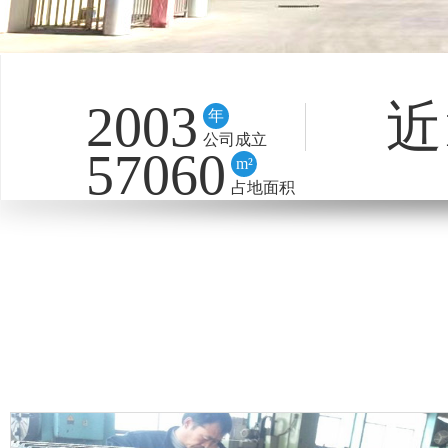
2003
近
年
公司成立
57060
m²
占地面积