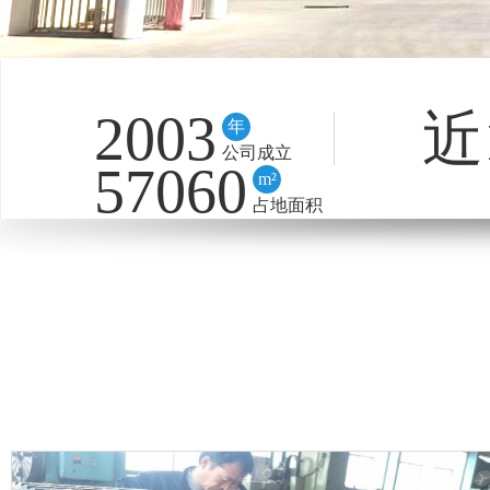
2003
近
年
公司成立
57060
m²
占地面积